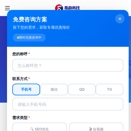
×
免费咨询方案
留下您的需求，获取专属优惠报价
楚雄短视频推广
限时优惠咨询中
您的称呼
*
楚雄短视频推广，精准定位价值洼地。覆盖百
亿流量，打造品牌超级货架,开启推广新风暴。
联系方式
*
立即拥有
手机号
微信
QQ
TG
楚雄抖音霸屏推广
需求类型
*
🔍 SEO优化
🎬 短视频