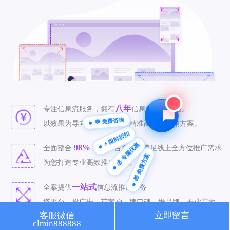
🔍 SEO优化
🎬 短视频
📍 GEO推广
⭐️ 精准客资
📢 信息流
✏️ 其他
|
咨询内容
八年
专注信息流服务，拥有
信息流推广经验。
💬 免费咨询
以效果为导向，为客户打造精准高效的营销方案。
⚡ 限时折扣
💰 专属优惠
98%
全面整合
媒体平台资源，满足线上全方位推广需求
🎁 免费方案
获取最低报价
为您打造专业高效推广方案。
一站式
全案提供
信息流推广服务
搭平台、投广告、获客户、建口碑、推品牌，专业高效。
客服微信
立即留言
clmin888888
精准
致力于
信息流推广，有效投放