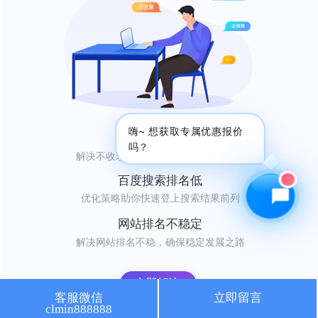
🔍 SEO优化
🎬 短视频
📍 GEO推广
⭐️ 精准客资
📢 信息流
✏️ 其他
咨询内容
嗨~ 想获取专属优惠报价
网站不收录
吗？
解决不收录难题，轻松吸引自然访问者
百度搜索排名低
优化策略助你快速登上搜索结果前列
获取最低报价
网站排名不稳定
解决网站排名不稳，确保稳定发展之路
立即解决
客服微信
立即留言
clmin888888