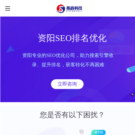
资阳SEO排名优化
资阳专业的SEO优化公司，助力搜索引擎收
限时优惠咨询中
录、提升排名，获客转化不再困难
您的称呼
*
立即咨询
联系方式
*
手机号
微信
QQ
TG
您是否有以下困扰？
需求类型
*