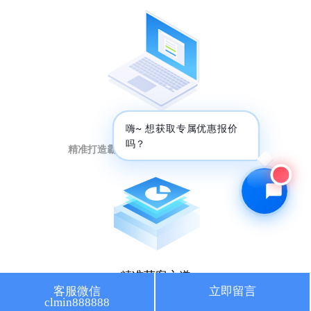
🔍 SEO优化
🎬 短视频
📍 GEO推广
⭐️ 精准客资
📢 信息流
✏️ 其他
短视频强曝光
咨询内容
嗨~ 想获取专属优惠报价
吗？
精准打造霸屏矩阵，提升排名引流量暴增
获取最低报价
精准获客之道
客服微信
立即留言
clmin888888
人工智能大数据，获取意向客户秘籍