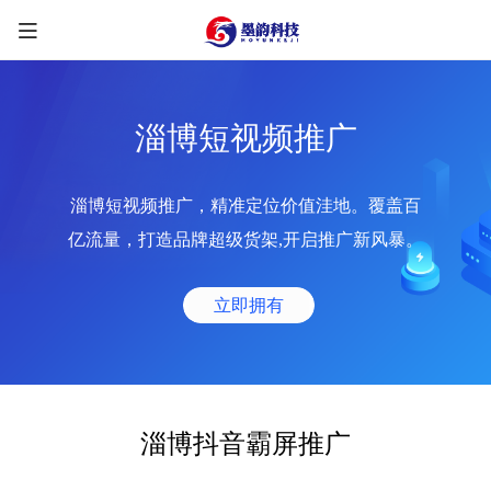
淄博短视频推广
淄博短视频推广，精准定位价值洼地。覆盖百
限时优惠咨询中
亿流量，打造品牌超级货架,开启推广新风暴。
您的称呼
*
立即拥有
联系方式
*
手机号
微信
QQ
TG
淄博抖音霸屏推广
需求类型
*