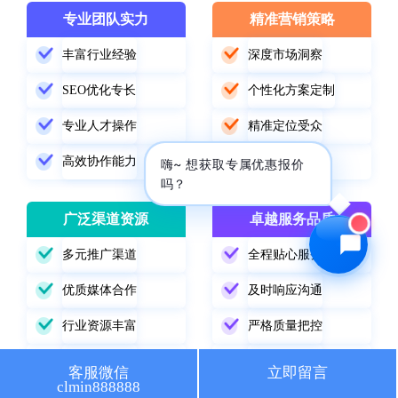
专业团队实力
精准营销策略
🔍 SEO优化
🎬 短视频
丰富行业经验
深度市场洞察
📍 GEO推广
⭐️ 精准客资
SEO优化专长
个性化方案定制
📢 信息流
✏️ 其他
专业人才操作
精准定位受众
高效协作能力
数据驱动优化
咨询内容
嗨~ 想获取专属优惠报价
吗？
广泛渠道资源
卓越服务品质
多元推广渠道
全程贴心服务
获取最低报价
优质媒体合作
及时响应沟通
行业资源丰富
严格质量把控
精准渠道选择
持续跟踪改进
客服微信
立即留言
clmin888888