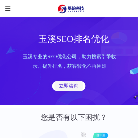
玉溪SEO排名优化
玉溪专业的SEO优化公司，助力搜索引擎收
限时优惠咨询中
录、提升排名，获客转化不再困难
您的称呼
*
立即咨询
联系方式
*
手机号
微信
QQ
TG
您是否有以下困扰？
需求类型
*