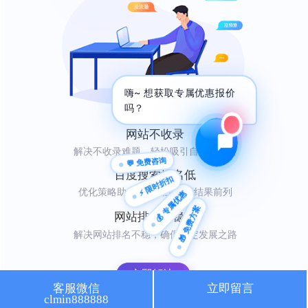
🔍 SEO优化
🎬 短视频
📍 GEO推广
⭐️ 精准客资
嗨~ 想获取专属优惠报价
📢 信息流
✏️ 其他
吗？
咨询内容
网站不收录
解决不收录难题，轻松吸引自然访问者
💬 免费咨询
百度搜索排名低
⚡ 限时折扣
优化策略助你快速登上搜索结果前列
💰 专属优惠
🎁 免费方案
获取最低报价
网站排名不稳定
解决网站排名不稳，确保稳定发展之路
立即解决
客服微信
立即留言
clmin888888