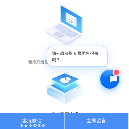
🔍 SEO优化
🎬 短视频
📍 GEO推广
⭐️ 精准客资
📢 信息流
✏️ 其他
短视频强曝光
咨询内容
嗨~ 想获取专属优惠报价
吗？
精准打造霸屏矩阵，提升排名引流量暴增
获取最低报价
精准获客之道
客服微信
立即留言
clmin888888
人工智能大数据，获取意向客户秘籍