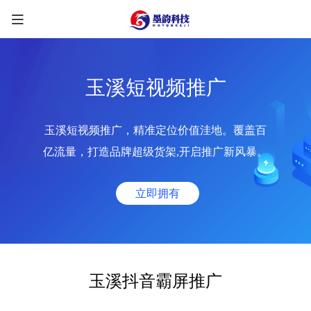
玉溪短视频推广
玉溪短视频推广，精准定位价值洼地。覆盖百
限时优惠咨询中
亿流量，打造品牌超级货架,开启推广新风暴。
您的称呼
*
立即拥有
联系方式
*
手机号
微信
QQ
TG
玉溪抖音霸屏推广
需求类型
*