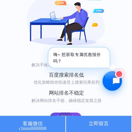
🔍 SEO优化
🎬 短视频
📍 GEO推广
⭐️ 精准客资
📢 信息流
✏️ 其他
咨询内容
嗨~ 想获取专属优惠报价
网站不收录
吗？
解决不收录难题，轻松吸引自然访问者
百度搜索排名低
优化策略助你快速登上搜索结果前列
获取最低报价
网站排名不稳定
解决网站排名不稳，确保稳定发展之路
立即解决
客服微信
立即留言
clmin888888