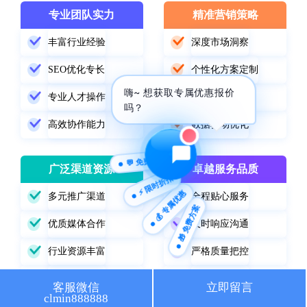
专业团队实力
精准营销策略
🔍 SEO优化
🎬 短视频
丰富行业经验
深度市场洞察
📍 GEO推广
⭐️ 精准客资
SEO优化专长
个性化方案定制
嗨~ 想获取专属优惠报价
📢 信息流
✏️ 其他
专业人才操作
精准定位受众
吗？
高效协作能力
数据驱动优化
咨询内容
💬 免费咨询
广泛渠道资源
卓越服务品质
⚡ 限时折扣
💰 专属优惠
多元推广渠道
全程贴心服务
🎁 免费方案
获取最低报价
优质媒体合作
及时响应沟通
行业资源丰富
严格质量把控
精准渠道选择
持续跟踪改进
客服微信
立即留言
clmin888888