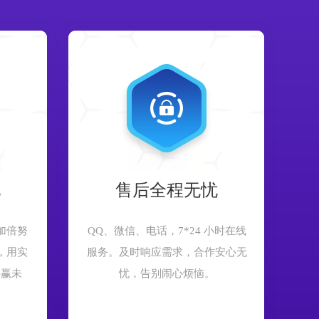
现
售后全程无忧
加倍努
QQ、微信、电话，7*24 小时在线
，用实
服务。及时响应需求，合作安心无
共赢未
忧，告别闹心烦恼。