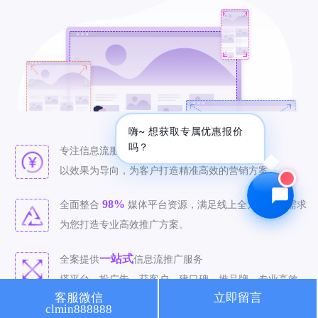
🔍 SEO优化
🎬 短视频
📍 GEO推广
⭐️ 精准客资
📢 信息流
✏️ 其他
咨询内容
嗨~ 想获取专属优惠报价
吗？
八年
专注信息流服务，拥有
信息流推广经验。
以效果为导向，为客户打造精准高效的营销方案。
98%
全面整合
媒体平台资源，满足线上全方位推广需求
获取最低报价
为您打造专业高效推广方案。
一站式
全案提供
信息流推广服务
搭平台、投广告、获客户、建口碑、推品牌，专业高效。
客服微信
立即留言
clmin888888
精准
致力于
信息流推广，有效投放