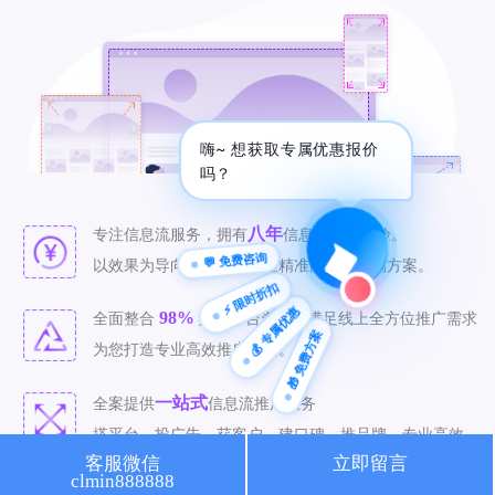
🔍 SEO优化
🎬 短视频
📍 GEO推广
⭐️ 精准客资
嗨~ 想获取专属优惠报价
📢 信息流
✏️ 其他
吗？
咨询内容
八年
专注信息流服务，拥有
信息流推广经验。
💬 免费咨询
以效果为导向，为客户打造精准高效的营销方案。
⚡ 限时折扣
💰 专属优惠
98%
全面整合
媒体平台资源，满足线上全方位推广需求
🎁 免费方案
获取最低报价
为您打造专业高效推广方案。
一站式
全案提供
信息流推广服务
搭平台、投广告、获客户、建口碑、推品牌，专业高效。
客服微信
立即留言
clmin888888
精准
致力于
信息流推广，有效投放