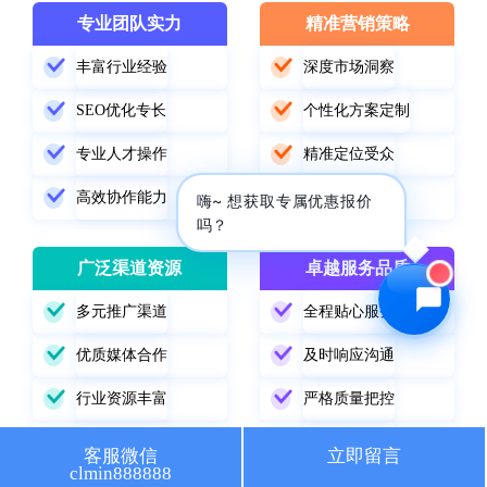
专业团队实力
精准营销策略
🔍 SEO优化
🎬 短视频
丰富行业经验
深度市场洞察
📍 GEO推广
⭐️ 精准客资
SEO优化专长
个性化方案定制
📢 信息流
✏️ 其他
专业人才操作
精准定位受众
高效协作能力
数据驱动优化
咨询内容
嗨~ 想获取专属优惠报价
吗？
广泛渠道资源
卓越服务品质
多元推广渠道
全程贴心服务
获取最低报价
优质媒体合作
及时响应沟通
行业资源丰富
严格质量把控
精准渠道选择
持续跟踪改进
客服微信
立即留言
clmin888888