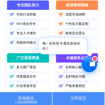
专业团队实力
精准营销策略
🔍 SEO优化
🎬 短视频
丰富行业经验
深度市场洞察
📍 GEO推广
⭐️ 精准客资
SEO优化专长
个性化方案定制
📢 信息流
✏️ 其他
专业人才操作
精准定位受众
高效协作能力
数据驱动优化
咨询内容
嗨~ 想获取专属优惠报价
吗？
广泛渠道资源
卓越服务品质
多元推广渠道
全程贴心服务
获取最低报价
优质媒体合作
及时响应沟通
行业资源丰富
严格质量把控
精准渠道选择
持续跟踪改进
客服微信
立即留言
clmin888888