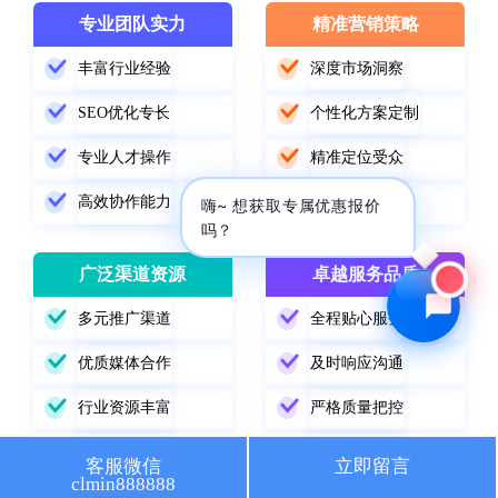
专业团队实力
精准营销策略
🔍 SEO优化
🎬 短视频
丰富行业经验
深度市场洞察
📍 GEO推广
⭐️ 精准客资
SEO优化专长
个性化方案定制
📢 信息流
✏️ 其他
专业人才操作
精准定位受众
高效协作能力
数据驱动优化
咨询内容
嗨~ 想获取专属优惠报价
吗？
广泛渠道资源
卓越服务品质
多元推广渠道
全程贴心服务
获取最低报价
优质媒体合作
及时响应沟通
行业资源丰富
严格质量把控
精准渠道选择
持续跟踪改进
客服微信
立即留言
clmin888888