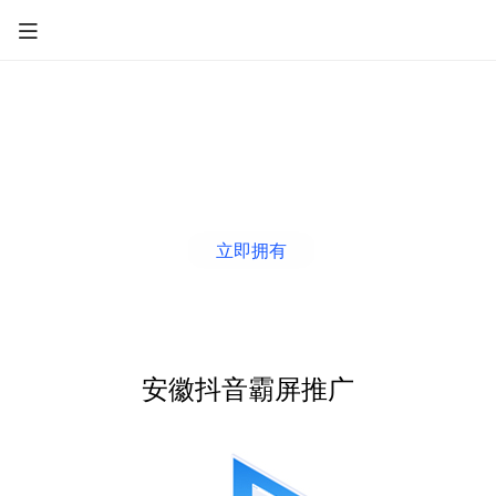
安徽短视频推广
安徽短视频推广，精准定位价值洼地。覆盖百
亿流量，打造品牌超级货架,开启推广新风暴。
立即拥有
安徽抖音霸屏推广